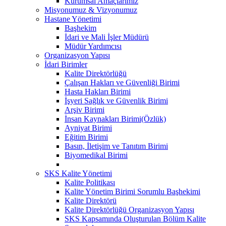
Kurumsal Amaçlarımız
Misyonumuz & Vizyonumuz
Hastane Yönetimi
Başhekim
İdari ve Mali İşler Müdürü
Müdür Yardımcısı
Organizasyon Yapısı
İdari Birimler
Kalite Direktörlüğü
Çalışan Hakları ve Güvenliği Birimi
Hasta Hakları Birimi
İşyeri Sağlık ve Güvenlik Birimi
Arşiv Birimi
İnsan Kaynakları Birimi(Özlük)
Ayniyat Birimi
Eğitim Birimi
Basın, İletişim ve Tanıtım Birimi
Biyomedikal Birimi
SKS Kalite Yönetimi
Kalite Politikası
Kalite Yönetim Birimi Sorumlu Başhekimi
Kalite Direktörü
Kalite Direktörlüğü Organizasyon Yapısı
SKS Kapsamında Oluşturulan Bölüm Kalite