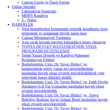
Çalışan Görüş ve Öneri Formu
Online İşlemler
Laboratuvar Sonuçları
MHRS Randevu
E - Nabız
HABERLER
Viral hepatitlerden korunmada temizlik kurallarına özen
göstermek ve aşılanmak büyük önem taşır.
Çalışan Memnuniyeti Toplantısı
Aşırı sıcak havada mecbur kalmadıkça dışarı çıkmayın
TONYA DEVLET HASTANESİ’NDE VEDA
PROGRAMI DÜZENLENDİ
Temel Yaşam Desteği ve Kardiyo Pulmoner
Resüsitasyon Eğitimi
Başhekimimiz Uzm. Dr. Yavuz Birinci’ ye,
hastanemizde görev yapan işçi personellerimiz
tarafından hayırlı olsun ziyareti gerçekleştirilerek yeni
görevinde başarı dilekleri iletildi.
Başhekimimiz Uzm. Dr. Yavuz Birinci’ ye, Fatih Devlet
Hastanesi Acil Tıp Uzmanları tarafından hayırlı olsun
ziyareti gerçekleştirildi.
Başhekimimiz Uzm. Dr. Yavuz Birinci’ ye, Tonya
Belediye Başkanı Sayın Osman Beşel tarafından hayırlı
olsun ziyareti gerçekleştirildi.
Başhekimimiz Uzm. Dr. Yavuz Birinci’ ye,