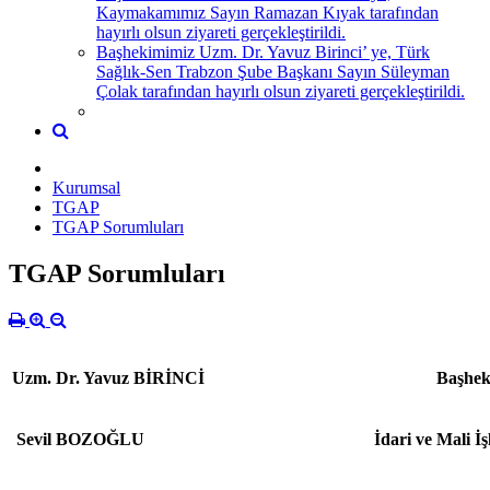
Kaymakamımız Sayın Ramazan Kıyak tarafından
hayırlı olsun ziyareti gerçekleştirildi.
Başhekimimiz Uzm. Dr. Yavuz Birinci’ ye, Türk
Sağlık-Sen Trabzon Şube Başkanı Sayın Süleyman
Çolak tarafından hayırlı olsun ziyareti gerçekleştirildi.
Kurumsal
TGAP
TGAP Sorumluları
TGAP Sorumluları
Uzm. Dr. Yavuz BİRİNCİ
Başhe
Sevil BOZOĞLU
İdari ve Mali İ