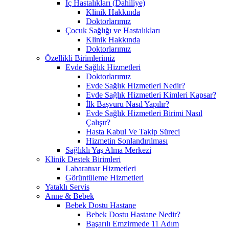
İç Hastalıkları (Dahiliye)
Klinik Hakkında
Doktorlarımız
Çocuk Sağlığı ve Hastalıkları
Klinik Hakkında
Doktorlarımız
Özellikli Birimlerimiz
Evde Sağlık Hizmetleri
Doktorlarımız
Evde Sağlık Hizmetleri Nedir?
Evde Sağlık Hizmetleri Kimleri Kapsar?
İlk Başvuru Nasıl Yapılır?
Evde Sağlık Hizmetleri Birimi Nasıl
Çalışır?
Hasta Kabul Ve Takip Süreci
Hizmetin Sonlandırılması
Sağlıklı Yaş Alma Merkezi
Klinik Destek Birimleri
Labaratuar Hizmetleri
Görüntüleme Hizmetleri
Yataklı Servis
Anne & Bebek
Bebek Dostu Hastane
Bebek Dostu Hastane Nedir?
Başarılı Emzirmede 11 Adım