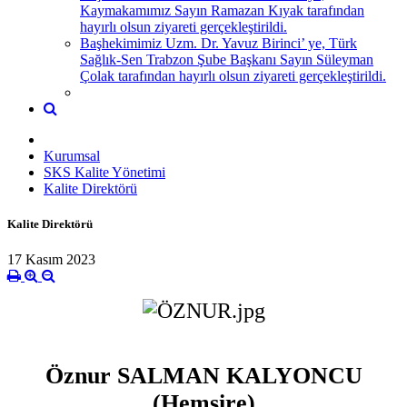
Kaymakamımız Sayın Ramazan Kıyak tarafından
hayırlı olsun ziyareti gerçekleştirildi.
Başhekimimiz Uzm. Dr. Yavuz Birinci’ ye, Türk
Sağlık-Sen Trabzon Şube Başkanı Sayın Süleyman
Çolak tarafından hayırlı olsun ziyareti gerçekleştirildi.
Kurumsal
SKS Kalite Yönetimi
Kalite Direktörü
Kalite Direktörü
17 Kasım 2023
Öznur SALMAN KALYONCU
(Hemşire)