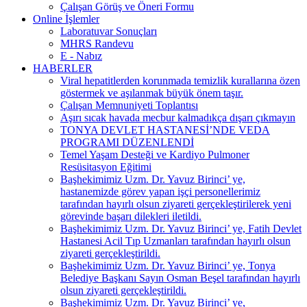
Çalışan Görüş ve Öneri Formu
Online İşlemler
Laboratuvar Sonuçları
MHRS Randevu
E - Nabız
HABERLER
Viral hepatitlerden korunmada temizlik kurallarına özen
göstermek ve aşılanmak büyük önem taşır.
Çalışan Memnuniyeti Toplantısı
Aşırı sıcak havada mecbur kalmadıkça dışarı çıkmayın
TONYA DEVLET HASTANESİ’NDE VEDA
PROGRAMI DÜZENLENDİ
Temel Yaşam Desteği ve Kardiyo Pulmoner
Resüsitasyon Eğitimi
Başhekimimiz Uzm. Dr. Yavuz Birinci’ ye,
hastanemizde görev yapan işçi personellerimiz
tarafından hayırlı olsun ziyareti gerçekleştirilerek yeni
görevinde başarı dilekleri iletildi.
Başhekimimiz Uzm. Dr. Yavuz Birinci’ ye, Fatih Devlet
Hastanesi Acil Tıp Uzmanları tarafından hayırlı olsun
ziyareti gerçekleştirildi.
Başhekimimiz Uzm. Dr. Yavuz Birinci’ ye, Tonya
Belediye Başkanı Sayın Osman Beşel tarafından hayırlı
olsun ziyareti gerçekleştirildi.
Başhekimimiz Uzm. Dr. Yavuz Birinci’ ye,