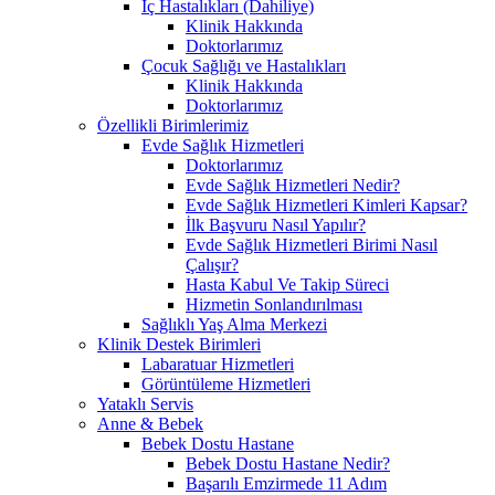
İç Hastalıkları (Dahiliye)
Klinik Hakkında
Doktorlarımız
Çocuk Sağlığı ve Hastalıkları
Klinik Hakkında
Doktorlarımız
Özellikli Birimlerimiz
Evde Sağlık Hizmetleri
Doktorlarımız
Evde Sağlık Hizmetleri Nedir?
Evde Sağlık Hizmetleri Kimleri Kapsar?
İlk Başvuru Nasıl Yapılır?
Evde Sağlık Hizmetleri Birimi Nasıl
Çalışır?
Hasta Kabul Ve Takip Süreci
Hizmetin Sonlandırılması
Sağlıklı Yaş Alma Merkezi
Klinik Destek Birimleri
Labaratuar Hizmetleri
Görüntüleme Hizmetleri
Yataklı Servis
Anne & Bebek
Bebek Dostu Hastane
Bebek Dostu Hastane Nedir?
Başarılı Emzirmede 11 Adım