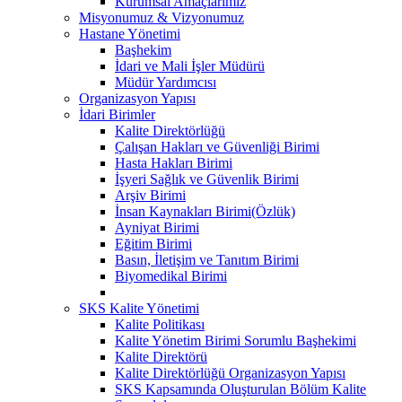
Kurumsal Amaçlarımız
Misyonumuz & Vizyonumuz
Hastane Yönetimi
Başhekim
İdari ve Mali İşler Müdürü
Müdür Yardımcısı
Organizasyon Yapısı
İdari Birimler
Kalite Direktörlüğü
Çalışan Hakları ve Güvenliği Birimi
Hasta Hakları Birimi
İşyeri Sağlık ve Güvenlik Birimi
Arşiv Birimi
İnsan Kaynakları Birimi(Özlük)
Ayniyat Birimi
Eğitim Birimi
Basın, İletişim ve Tanıtım Birimi
Biyomedikal Birimi
SKS Kalite Yönetimi
Kalite Politikası
Kalite Yönetim Birimi Sorumlu Başhekimi
Kalite Direktörü
Kalite Direktörlüğü Organizasyon Yapısı
SKS Kapsamında Oluşturulan Bölüm Kalite