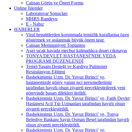
Çalışan Görüş ve Öneri Formu
Online İşlemler
Laboratuvar Sonuçları
MHRS Randevu
E - Nabız
HABERLER
Viral hepatitlerden korunmada temizlik kurallarına özen
göstermek ve aşılanmak büyük önem taşır.
Çalışan Memnuniyeti Toplantısı
Aşırı sıcak havada mecbur kalmadıkça dışarı çıkmayın
TONYA DEVLET HASTANESİ’NDE VEDA
PROGRAMI DÜZENLENDİ
Temel Yaşam Desteği ve Kardiyo Pulmoner
Resüsitasyon Eğitimi
Başhekimimiz Uzm. Dr. Yavuz Birinci’ ye,
hastanemizde görev yapan işçi personellerimiz
tarafından hayırlı olsun ziyareti gerçekleştirilerek yeni
görevinde başarı dilekleri iletildi.
Başhekimimiz Uzm. Dr. Yavuz Birinci’ ye, Fatih Devlet
Hastanesi Acil Tıp Uzmanları tarafından hayırlı olsun
ziyareti gerçekleştirildi.
Başhekimimiz Uzm. Dr. Yavuz Birinci’ ye, Tonya
Belediye Başkanı Sayın Osman Beşel tarafından hayırlı
olsun ziyareti gerçekleştirildi.
Başhekimimiz Uzm. Dr. Yavuz Birinci’ ye,