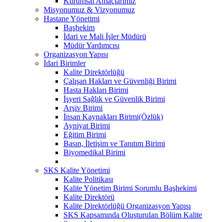
Kurumsal Amaçlarımız
Misyonumuz & Vizyonumuz
Hastane Yönetimi
Başhekim
İdari ve Mali İşler Müdürü
Müdür Yardımcısı
Organizasyon Yapısı
İdari Birimler
Kalite Direktörlüğü
Çalışan Hakları ve Güvenliği Birimi
Hasta Hakları Birimi
İşyeri Sağlık ve Güvenlik Birimi
Arşiv Birimi
İnsan Kaynakları Birimi(Özlük)
Ayniyat Birimi
Eğitim Birimi
Basın, İletişim ve Tanıtım Birimi
Biyomedikal Birimi
SKS Kalite Yönetimi
Kalite Politikası
Kalite Yönetim Birimi Sorumlu Başhekimi
Kalite Direktörü
Kalite Direktörlüğü Organizasyon Yapısı
SKS Kapsamında Oluşturulan Bölüm Kalite