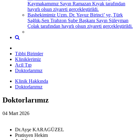
Kaymakamımız Sayın Ramazan Kıyak tarafından
hayırlı olsun ziyareti gerçekleştirildi.
Başhekimimiz Uzm. Dr. Yavuz Birinci’ ye, Türk
Sağlık-Sen Trabzon Şube Başkanı Sayın Süleyman
Çolak tarafından hayırlı olsun ziyareti gerçekleştirildi.
Tıbbi Birimler
Kliniklerimiz
Acil Tıp
Doktorlarımız
Klinik Hakkında
Doktorlarımız
Doktorlarımız
04 Mart 2026
Dr.Ayşe KARAGÜZEL
Pratisyen Hekim