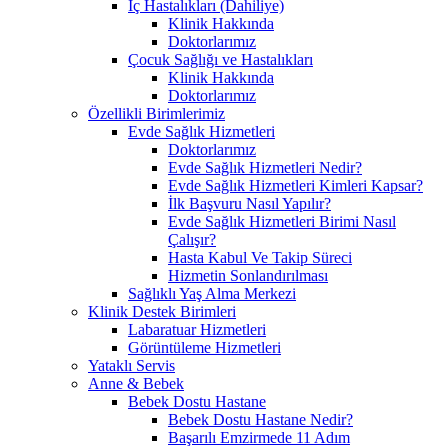
İç Hastalıkları (Dahiliye)
Klinik Hakkında
Doktorlarımız
Çocuk Sağlığı ve Hastalıkları
Klinik Hakkında
Doktorlarımız
Özellikli Birimlerimiz
Evde Sağlık Hizmetleri
Doktorlarımız
Evde Sağlık Hizmetleri Nedir?
Evde Sağlık Hizmetleri Kimleri Kapsar?
İlk Başvuru Nasıl Yapılır?
Evde Sağlık Hizmetleri Birimi Nasıl
Çalışır?
Hasta Kabul Ve Takip Süreci
Hizmetin Sonlandırılması
Sağlıklı Yaş Alma Merkezi
Klinik Destek Birimleri
Labaratuar Hizmetleri
Görüntüleme Hizmetleri
Yataklı Servis
Anne & Bebek
Bebek Dostu Hastane
Bebek Dostu Hastane Nedir?
Başarılı Emzirmede 11 Adım