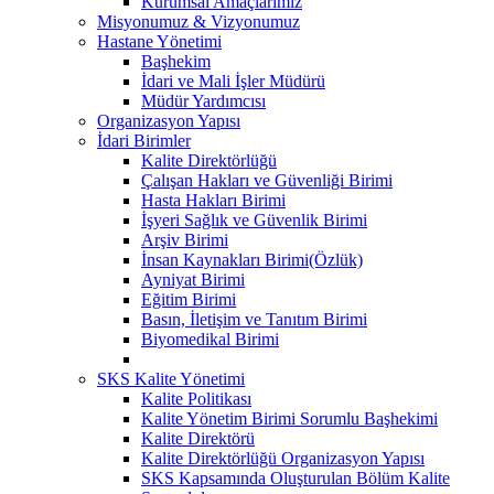
Kurumsal Amaçlarımız
Misyonumuz & Vizyonumuz
Hastane Yönetimi
Başhekim
İdari ve Mali İşler Müdürü
Müdür Yardımcısı
Organizasyon Yapısı
İdari Birimler
Kalite Direktörlüğü
Çalışan Hakları ve Güvenliği Birimi
Hasta Hakları Birimi
İşyeri Sağlık ve Güvenlik Birimi
Arşiv Birimi
İnsan Kaynakları Birimi(Özlük)
Ayniyat Birimi
Eğitim Birimi
Basın, İletişim ve Tanıtım Birimi
Biyomedikal Birimi
SKS Kalite Yönetimi
Kalite Politikası
Kalite Yönetim Birimi Sorumlu Başhekimi
Kalite Direktörü
Kalite Direktörlüğü Organizasyon Yapısı
SKS Kapsamında Oluşturulan Bölüm Kalite