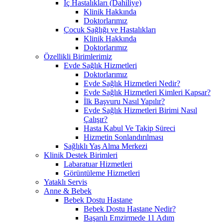
İç Hastalıkları (Dahiliye)
Klinik Hakkında
Doktorlarımız
Çocuk Sağlığı ve Hastalıkları
Klinik Hakkında
Doktorlarımız
Özellikli Birimlerimiz
Evde Sağlık Hizmetleri
Doktorlarımız
Evde Sağlık Hizmetleri Nedir?
Evde Sağlık Hizmetleri Kimleri Kapsar?
İlk Başvuru Nasıl Yapılır?
Evde Sağlık Hizmetleri Birimi Nasıl
Çalışır?
Hasta Kabul Ve Takip Süreci
Hizmetin Sonlandırılması
Sağlıklı Yaş Alma Merkezi
Klinik Destek Birimleri
Labaratuar Hizmetleri
Görüntüleme Hizmetleri
Yataklı Servis
Anne & Bebek
Bebek Dostu Hastane
Bebek Dostu Hastane Nedir?
Başarılı Emzirmede 11 Adım