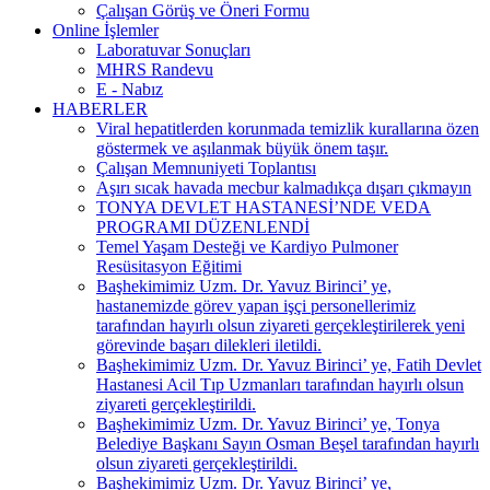
Çalışan Görüş ve Öneri Formu
Online İşlemler
Laboratuvar Sonuçları
MHRS Randevu
E - Nabız
HABERLER
Viral hepatitlerden korunmada temizlik kurallarına özen
göstermek ve aşılanmak büyük önem taşır.
Çalışan Memnuniyeti Toplantısı
Aşırı sıcak havada mecbur kalmadıkça dışarı çıkmayın
TONYA DEVLET HASTANESİ’NDE VEDA
PROGRAMI DÜZENLENDİ
Temel Yaşam Desteği ve Kardiyo Pulmoner
Resüsitasyon Eğitimi
Başhekimimiz Uzm. Dr. Yavuz Birinci’ ye,
hastanemizde görev yapan işçi personellerimiz
tarafından hayırlı olsun ziyareti gerçekleştirilerek yeni
görevinde başarı dilekleri iletildi.
Başhekimimiz Uzm. Dr. Yavuz Birinci’ ye, Fatih Devlet
Hastanesi Acil Tıp Uzmanları tarafından hayırlı olsun
ziyareti gerçekleştirildi.
Başhekimimiz Uzm. Dr. Yavuz Birinci’ ye, Tonya
Belediye Başkanı Sayın Osman Beşel tarafından hayırlı
olsun ziyareti gerçekleştirildi.
Başhekimimiz Uzm. Dr. Yavuz Birinci’ ye,