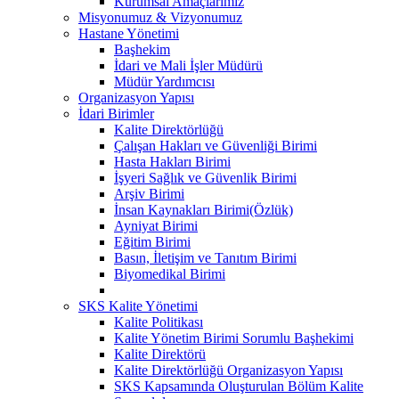
Kurumsal Amaçlarımız
Misyonumuz & Vizyonumuz
Hastane Yönetimi
Başhekim
İdari ve Mali İşler Müdürü
Müdür Yardımcısı
Organizasyon Yapısı
İdari Birimler
Kalite Direktörlüğü
Çalışan Hakları ve Güvenliği Birimi
Hasta Hakları Birimi
İşyeri Sağlık ve Güvenlik Birimi
Arşiv Birimi
İnsan Kaynakları Birimi(Özlük)
Ayniyat Birimi
Eğitim Birimi
Basın, İletişim ve Tanıtım Birimi
Biyomedikal Birimi
SKS Kalite Yönetimi
Kalite Politikası
Kalite Yönetim Birimi Sorumlu Başhekimi
Kalite Direktörü
Kalite Direktörlüğü Organizasyon Yapısı
SKS Kapsamında Oluşturulan Bölüm Kalite