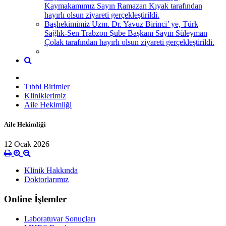
Kaymakamımız Sayın Ramazan Kıyak tarafından
hayırlı olsun ziyareti gerçekleştirildi.
Başhekimimiz Uzm. Dr. Yavuz Birinci’ ye, Türk
Sağlık-Sen Trabzon Şube Başkanı Sayın Süleyman
Çolak tarafından hayırlı olsun ziyareti gerçekleştirildi.
Tıbbi Birimler
Kliniklerimiz
Aile Hekimliği
Aile Hekimliği
12 Ocak 2026
Klinik Hakkında
Doktorlarımız
Online İşlemler
Laboratuvar Sonuçları