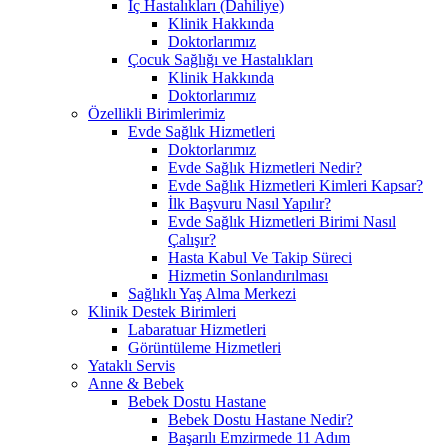
İç Hastalıkları (Dahiliye)
Klinik Hakkında
Doktorlarımız
Çocuk Sağlığı ve Hastalıkları
Klinik Hakkında
Doktorlarımız
Özellikli Birimlerimiz
Evde Sağlık Hizmetleri
Doktorlarımız
Evde Sağlık Hizmetleri Nedir?
Evde Sağlık Hizmetleri Kimleri Kapsar?
İlk Başvuru Nasıl Yapılır?
Evde Sağlık Hizmetleri Birimi Nasıl
Çalışır?
Hasta Kabul Ve Takip Süreci
Hizmetin Sonlandırılması
Sağlıklı Yaş Alma Merkezi
Klinik Destek Birimleri
Labaratuar Hizmetleri
Görüntüleme Hizmetleri
Yataklı Servis
Anne & Bebek
Bebek Dostu Hastane
Bebek Dostu Hastane Nedir?
Başarılı Emzirmede 11 Adım