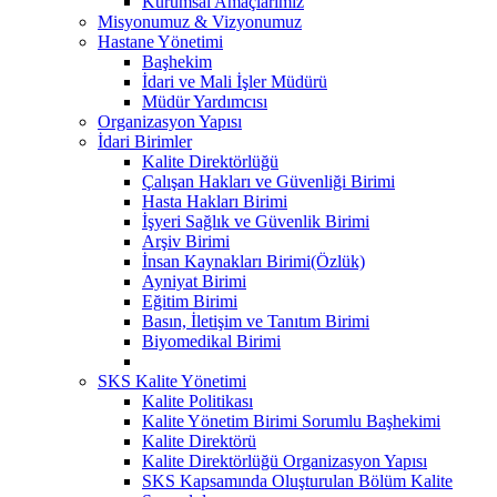
Kurumsal Amaçlarımız
Misyonumuz & Vizyonumuz
Hastane Yönetimi
Başhekim
İdari ve Mali İşler Müdürü
Müdür Yardımcısı
Organizasyon Yapısı
İdari Birimler
Kalite Direktörlüğü
Çalışan Hakları ve Güvenliği Birimi
Hasta Hakları Birimi
İşyeri Sağlık ve Güvenlik Birimi
Arşiv Birimi
İnsan Kaynakları Birimi(Özlük)
Ayniyat Birimi
Eğitim Birimi
Basın, İletişim ve Tanıtım Birimi
Biyomedikal Birimi
SKS Kalite Yönetimi
Kalite Politikası
Kalite Yönetim Birimi Sorumlu Başhekimi
Kalite Direktörü
Kalite Direktörlüğü Organizasyon Yapısı
SKS Kapsamında Oluşturulan Bölüm Kalite