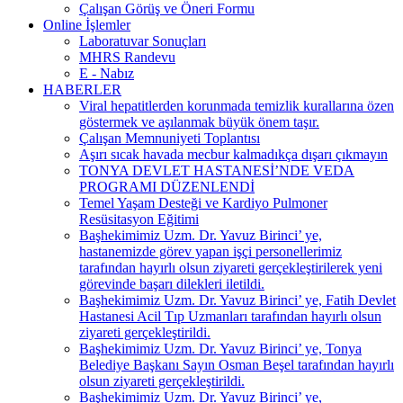
Çalışan Görüş ve Öneri Formu
Online İşlemler
Laboratuvar Sonuçları
MHRS Randevu
E - Nabız
HABERLER
Viral hepatitlerden korunmada temizlik kurallarına özen
göstermek ve aşılanmak büyük önem taşır.
Çalışan Memnuniyeti Toplantısı
Aşırı sıcak havada mecbur kalmadıkça dışarı çıkmayın
TONYA DEVLET HASTANESİ’NDE VEDA
PROGRAMI DÜZENLENDİ
Temel Yaşam Desteği ve Kardiyo Pulmoner
Resüsitasyon Eğitimi
Başhekimimiz Uzm. Dr. Yavuz Birinci’ ye,
hastanemizde görev yapan işçi personellerimiz
tarafından hayırlı olsun ziyareti gerçekleştirilerek yeni
görevinde başarı dilekleri iletildi.
Başhekimimiz Uzm. Dr. Yavuz Birinci’ ye, Fatih Devlet
Hastanesi Acil Tıp Uzmanları tarafından hayırlı olsun
ziyareti gerçekleştirildi.
Başhekimimiz Uzm. Dr. Yavuz Birinci’ ye, Tonya
Belediye Başkanı Sayın Osman Beşel tarafından hayırlı
olsun ziyareti gerçekleştirildi.
Başhekimimiz Uzm. Dr. Yavuz Birinci’ ye,