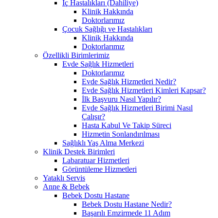
İç Hastalıkları (Dahiliye)
Klinik Hakkında
Doktorlarımız
Çocuk Sağlığı ve Hastalıkları
Klinik Hakkında
Doktorlarımız
Özellikli Birimlerimiz
Evde Sağlık Hizmetleri
Doktorlarımız
Evde Sağlık Hizmetleri Nedir?
Evde Sağlık Hizmetleri Kimleri Kapsar?
İlk Başvuru Nasıl Yapılır?
Evde Sağlık Hizmetleri Birimi Nasıl
Çalışır?
Hasta Kabul Ve Takip Süreci
Hizmetin Sonlandırılması
Sağlıklı Yaş Alma Merkezi
Klinik Destek Birimleri
Labaratuar Hizmetleri
Görüntüleme Hizmetleri
Yataklı Servis
Anne & Bebek
Bebek Dostu Hastane
Bebek Dostu Hastane Nedir?
Başarılı Emzirmede 11 Adım