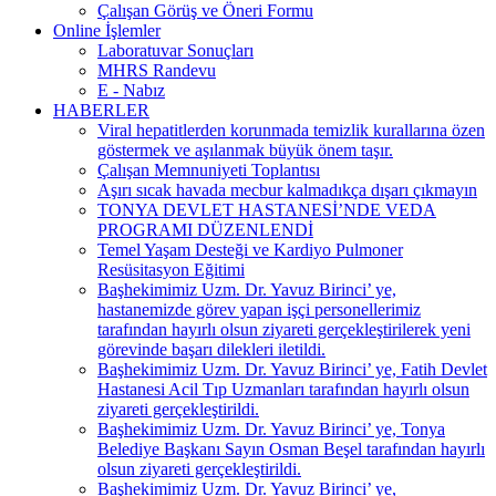
Çalışan Görüş ve Öneri Formu
Online İşlemler
Laboratuvar Sonuçları
MHRS Randevu
E - Nabız
HABERLER
Viral hepatitlerden korunmada temizlik kurallarına özen
göstermek ve aşılanmak büyük önem taşır.
Çalışan Memnuniyeti Toplantısı
Aşırı sıcak havada mecbur kalmadıkça dışarı çıkmayın
TONYA DEVLET HASTANESİ’NDE VEDA
PROGRAMI DÜZENLENDİ
Temel Yaşam Desteği ve Kardiyo Pulmoner
Resüsitasyon Eğitimi
Başhekimimiz Uzm. Dr. Yavuz Birinci’ ye,
hastanemizde görev yapan işçi personellerimiz
tarafından hayırlı olsun ziyareti gerçekleştirilerek yeni
görevinde başarı dilekleri iletildi.
Başhekimimiz Uzm. Dr. Yavuz Birinci’ ye, Fatih Devlet
Hastanesi Acil Tıp Uzmanları tarafından hayırlı olsun
ziyareti gerçekleştirildi.
Başhekimimiz Uzm. Dr. Yavuz Birinci’ ye, Tonya
Belediye Başkanı Sayın Osman Beşel tarafından hayırlı
olsun ziyareti gerçekleştirildi.
Başhekimimiz Uzm. Dr. Yavuz Birinci’ ye,