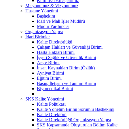
Kurumsal Amaçlarımız
Misyonumuz & Vizyonumuz
Hastane Yönetimi
Başhekim
İdari ve Mali İşler Müdürü
Müdür Yardımcısı
Organizasyon Yapısı
İdari Birimler
Kalite Direktörlüğü
Çalışan Hakları ve Güvenliği Birimi
Hasta Hakları Birimi
İşyeri Sağlık ve Güvenlik Birimi
Arşiv Birimi
İnsan Kaynakları Birimi(Özlük)
Ayniyat Birimi
Eğitim Birimi
Basın, İletişim ve Tanıtım Birimi
Biyomedikal Birimi
SKS Kalite Yönetimi
Kalite Politikası
Kalite Yönetim Birimi Sorumlu Başhekimi
Kalite Direktörü
Kalite Direktörlüğü Organizasyon Yapısı
SKS Kapsamında Oluşturulan Bölüm Kalite