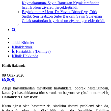
Kaymakamımız Sayın Ramazan Kıyak tarafından
hayırlı olsun ziyareti gerçekleştirildi.
Başhekimimiz Uzm. Dr. Yavuz Birinci’ ye, Türk
Sağlık-Sen Trabzon Şube Başkanı Sayın Süleyman
Çolak tarafından hayırlı olsun ziyareti gerçekleştirildi.
Tıbbi Birimler
Kliniklerimiz
İç Hastalıkları (Dahiliye)
Klinik Hakkında
Klinik Hakkında
09 Ocak 2026
Ateşli hastalıklardan metabolik hastalıklara, böbrek hastalığından,
karaciğer hastalıklarına tüm sorunların başvuru ve çözüm merkezi İç
Hastalıkları Ünitesi’dir.
Karın ağrısı olan hastamız da, sindirim sistemi problemi olan da,
iştahsızlığı olan da, öksürüğü olan da öncelikle Dahiliye