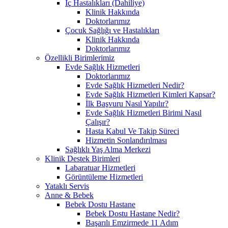
İç Hastalıkları (Dahiliye)
Klinik Hakkında
Doktorlarımız
Çocuk Sağlığı ve Hastalıkları
Klinik Hakkında
Doktorlarımız
Özellikli Birimlerimiz
Evde Sağlık Hizmetleri
Doktorlarımız
Evde Sağlık Hizmetleri Nedir?
Evde Sağlık Hizmetleri Kimleri Kapsar?
İlk Başvuru Nasıl Yapılır?
Evde Sağlık Hizmetleri Birimi Nasıl
Çalışır?
Hasta Kabul Ve Takip Süreci
Hizmetin Sonlandırılması
Sağlıklı Yaş Alma Merkezi
Klinik Destek Birimleri
Labaratuar Hizmetleri
Görüntüleme Hizmetleri
Yataklı Servis
Anne & Bebek
Bebek Dostu Hastane
Bebek Dostu Hastane Nedir?
Başarılı Emzirmede 11 Adım