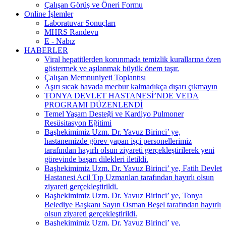
Çalışan Görüş ve Öneri Formu
Online İşlemler
Laboratuvar Sonuçları
MHRS Randevu
E - Nabız
HABERLER
Viral hepatitlerden korunmada temizlik kurallarına özen
göstermek ve aşılanmak büyük önem taşır.
Çalışan Memnuniyeti Toplantısı
Aşırı sıcak havada mecbur kalmadıkça dışarı çıkmayın
TONYA DEVLET HASTANESİ’NDE VEDA
PROGRAMI DÜZENLENDİ
Temel Yaşam Desteği ve Kardiyo Pulmoner
Resüsitasyon Eğitimi
Başhekimimiz Uzm. Dr. Yavuz Birinci’ ye,
hastanemizde görev yapan işçi personellerimiz
tarafından hayırlı olsun ziyareti gerçekleştirilerek yeni
görevinde başarı dilekleri iletildi.
Başhekimimiz Uzm. Dr. Yavuz Birinci’ ye, Fatih Devlet
Hastanesi Acil Tıp Uzmanları tarafından hayırlı olsun
ziyareti gerçekleştirildi.
Başhekimimiz Uzm. Dr. Yavuz Birinci’ ye, Tonya
Belediye Başkanı Sayın Osman Beşel tarafından hayırlı
olsun ziyareti gerçekleştirildi.
Başhekimimiz Uzm. Dr. Yavuz Birinci’ ye,