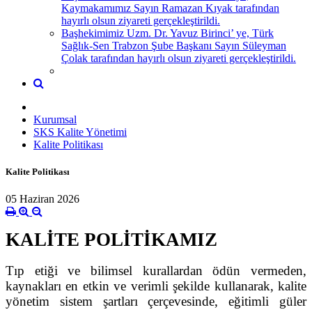
Kaymakamımız Sayın Ramazan Kıyak tarafından
hayırlı olsun ziyareti gerçekleştirildi.
Başhekimimiz Uzm. Dr. Yavuz Birinci’ ye, Türk
Sağlık-Sen Trabzon Şube Başkanı Sayın Süleyman
Çolak tarafından hayırlı olsun ziyareti gerçekleştirildi.
Kurumsal
SKS Kalite Yönetimi
Kalite Politikası
Kalite Politikası
05 Haziran 2026
KALİTE POLİTİKAMIZ
Tıp etiği ve bilimsel kurallardan ödün vermeden,
kaynakları en etkin ve verimli şekilde kullanarak, kalite
yönetim sistem şartları çerçevesinde, eğitimli güler