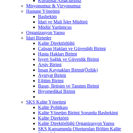
Kurumsal Amaçlarımız
Misyonumuz & Vizyonumuz
Hastane Yönetimi
Başhekim
İdari ve Mali İşler Müdürü
Müdür Yardımcısı
Organizasyon Yapısı
İdari Birimler
Kalite Direktörlüğü
Çalışan Hakları ve Güvenliği Birimi
Hasta Hakları Birimi
İşyeri Sağlık ve Güvenlik Birimi
Arşiv Birimi
İnsan Kaynakları Birimi(Özlük)
Ayniyat Birimi
Eğitim Birimi
Basın, İletişim ve Tanıtım Birimi
Biyomedikal Birimi
SKS Kalite Yönetimi
Kalite Politikası
Kalite Yönetim Birimi Sorumlu Başhekimi
Kalite Direktörü
Kalite Direktörlüğü Organizasyon Yapısı
SKS Kapsamında Oluşturulan Bölüm Kalite