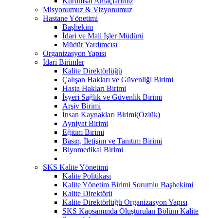
Kurumsal Amaçlarımız
Misyonumuz & Vizyonumuz
Hastane Yönetimi
Başhekim
İdari ve Mali İşler Müdürü
Müdür Yardımcısı
Organizasyon Yapısı
İdari Birimler
Kalite Direktörlüğü
Çalışan Hakları ve Güvenliği Birimi
Hasta Hakları Birimi
İşyeri Sağlık ve Güvenlik Birimi
Arşiv Birimi
İnsan Kaynakları Birimi(Özlük)
Ayniyat Birimi
Eğitim Birimi
Basın, İletişim ve Tanıtım Birimi
Biyomedikal Birimi
SKS Kalite Yönetimi
Kalite Politikası
Kalite Yönetim Birimi Sorumlu Başhekimi
Kalite Direktörü
Kalite Direktörlüğü Organizasyon Yapısı
SKS Kapsamında Oluşturulan Bölüm Kalite