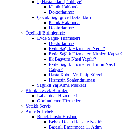
İç Hastalıkları (Dahiliye)
Klinik Hakkında
Doktorlarımız
Çocuk Sağlığı ve Hastalıkları
Klinik Hakkında
Doktorlarımız
Özellikli Birimlerimiz
Evde Sağlık Hizmetleri
Doktorlarımız
Evde Sağlık Hizmetleri Nedir?
Evde Sağlık Hizmetleri Kimleri Kapsar?
İlk Başvuru Nasıl Yapılır?
Evde Sağlık Hizmetleri Birimi Nasıl
Çalışır?
Hasta Kabul Ve Takip Süreci
Hizmetin Sonlandırılması
Sağlıklı Yaş Alma Merkezi
Klinik Destek Birimleri
Labaratuar Hizmetleri
Görüntüleme Hizmetleri
Yataklı Servis
Anne & Bebek
Bebek Dostu Hastane
Bebek Dostu Hastane Nedir?
Başarılı Emzirmede 11 Adım