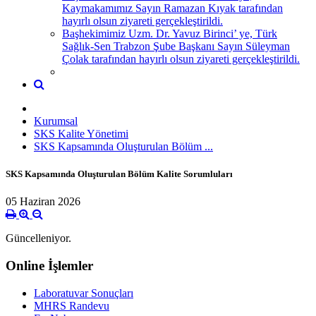
Kaymakamımız Sayın Ramazan Kıyak tarafından
hayırlı olsun ziyareti gerçekleştirildi.
Başhekimimiz Uzm. Dr. Yavuz Birinci’ ye, Türk
Sağlık-Sen Trabzon Şube Başkanı Sayın Süleyman
Çolak tarafından hayırlı olsun ziyareti gerçekleştirildi.
Kurumsal
SKS Kalite Yönetimi
SKS Kapsamında Oluşturulan Bölüm ...
SKS Kapsamında Oluşturulan Bölüm Kalite Sorumluları
05 Haziran 2026
Güncelleniyor.
Online İşlemler
Laboratuvar Sonuçları
MHRS Randevu