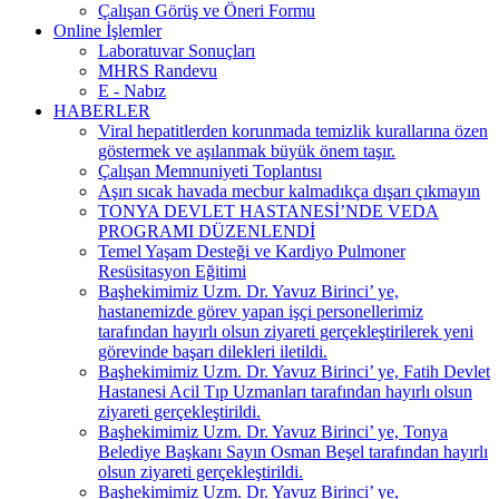
Çalışan Görüş ve Öneri Formu
Online İşlemler
Laboratuvar Sonuçları
MHRS Randevu
E - Nabız
HABERLER
Viral hepatitlerden korunmada temizlik kurallarına özen
göstermek ve aşılanmak büyük önem taşır.
Çalışan Memnuniyeti Toplantısı
Aşırı sıcak havada mecbur kalmadıkça dışarı çıkmayın
TONYA DEVLET HASTANESİ’NDE VEDA
PROGRAMI DÜZENLENDİ
Temel Yaşam Desteği ve Kardiyo Pulmoner
Resüsitasyon Eğitimi
Başhekimimiz Uzm. Dr. Yavuz Birinci’ ye,
hastanemizde görev yapan işçi personellerimiz
tarafından hayırlı olsun ziyareti gerçekleştirilerek yeni
görevinde başarı dilekleri iletildi.
Başhekimimiz Uzm. Dr. Yavuz Birinci’ ye, Fatih Devlet
Hastanesi Acil Tıp Uzmanları tarafından hayırlı olsun
ziyareti gerçekleştirildi.
Başhekimimiz Uzm. Dr. Yavuz Birinci’ ye, Tonya
Belediye Başkanı Sayın Osman Beşel tarafından hayırlı
olsun ziyareti gerçekleştirildi.
Başhekimimiz Uzm. Dr. Yavuz Birinci’ ye,